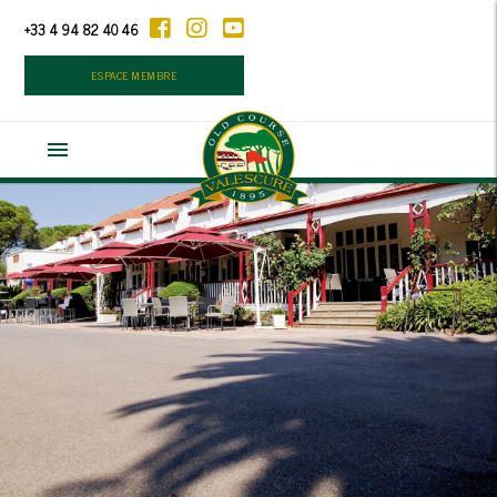
+33 4 94 82 40 46
ESPACE MEMBRE
menu
INTERCLUBS : INFOS ET BLOG