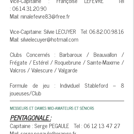
Vice-Capitaine : Françoise LEFEVRE Tel
: 06.14.31.20.90
Mail: ninalefevre83@free.fr
Vice-Capitaine: Silvie LECUYER Tel: 06.82.00.98.16
Mail: silvielecuyer@hotmail.com
Clubs Concernés : Barbaroux / Beauvallon /
Frégate / Estérel / Roquebrune / Sainte-Maxime /
Valcros / Valescure / Valgarde
Formule de jeu : Individuel Stableford – 8
joueuses/Club
MESSIEURS ET DAMES MID-AMATEURS ET SÉNIORS
PENTAGONALE :
Capitaine : Serge PEGAULE Tel : 06 12 13 47 27
Mail: serge.pegaule@orange.fr